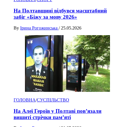
На Полтавщині відбувся масштабний
забіг «Біжу за мову 2026»
By
Ірина Рогожинська
/
25.05.2026
ГОЛОВНА
/
СУСПІЛЬСТВО
На Алеї Героїв у Полтаві пов’язали
вишиті стрічки пам’яті