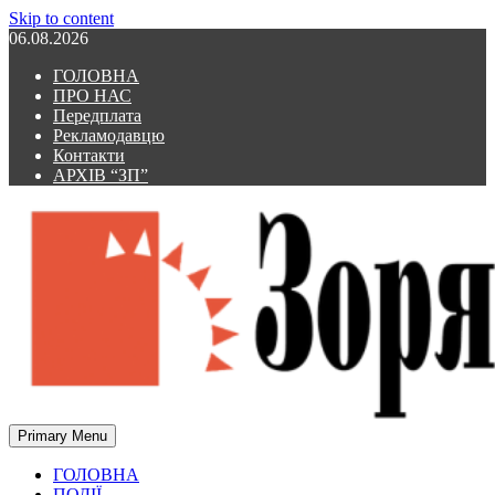
Skip to content
06.08.2026
ГОЛОВНА
ПРО НАС
Передплата
Рекламодавцю
Контакти
АРХІВ “ЗП”
Primary Menu
Зоря Полтавщини
Зоря Полтавщини
ГОЛОВНА
ПОДІЇ