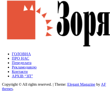
Зоря Полтавщини
ГОЛОВНА
Зоря Полтавщини
ПРО НАС
Передплата
Рекламодавцю
Контакти
АРХІВ “ЗП”
Copyright © All rights reserved.
|
Theme:
Elegant Magazine
by
AF
themes
.