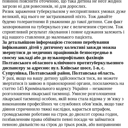
повинні пояснити оточенню, що така дитина не несе жодної
загрози ні для ровесників, ні для дорослих.
Ризик зараження туберкульозом у несприятливих умовах дуже
великий, від нього не застрахований ніхто. Тож давайте
будемо толерантними й уважними до такої дитини. Сам факт
захворювання на туберкульоз уже є величезним стресом. Тож
сприятливий результат лікування і повне одужання залежить і
від нашого ставлення до маленького пацієнта.
За детальнішою інформацією стосовно перебування
інфікованих дітей у дитячому колективі завжди можна
звернутися до медичних працівників безпосередньо в
своєму закладі або до вузькопрофільних фахівців
Полтавського обласного клінічного протитуберкульозного
диспансеру за адресою: вул. Київське шосе, 1-в, с.
Супрунівка, Полтавський район, Полтавська область.
У разі, якщо на вашу дитину здійснюється тиск, ви можете
звертатися із заявою в правоохоронні органи, посилаючись на
статтю 145 Кримінального кодексу України – незаконне
розголошення лікарської таємниці. Умисне розголошення
лікарської таємниці особою, якій вона стала відома у зв’язку з
виконанням професійних чи службових обов’язків, якщо таке
діяння спричинило тяжкі наслідки, карається штрафом,
громадськими роботами на строк до двохсот сорока годин,
позбавленням права обіймати певні посади чи займатися
певною діяльністю на строк до трьох років, або виправними