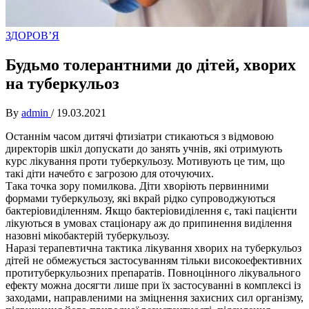
ЗДОРОВ’Я
Будьмо толерантними до дітей, хворих
на туберкульоз
By
admin
/
19.03.2021
Останнім часом дитячі фтизіатри стикаються з відмовою
директорів шкіл допускати до занять учнів, які отримують
курс лікування проти туберкульозу. Мотивують це тим, що
такі діти начебто є загрозою для оточуючих.
Така точка зору помилкова. Діти хворіють первинними
формами туберкульозу, які вкрай рідко супроводжуються
бактеріовиділенням. Якщо бактеріовиділення є, такі пацієнти
лікуються в умовах стаціонару аж до припинення виділення
назовні мікобактерій туберкульозу.
Наразі терапевтична тактика лікування хворих на туберкульоз
дітей не обмежується застосуванням тільки високоефективних
протитуберкульозних препаратів. Повноцінного лікувального
ефекту можна досягти лише при їх застосуванні в комплексі із
заходами, направленими на зміцнення захисних сил організму,