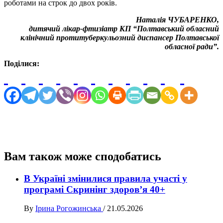
роботами на строк до двох років.
Наталія ЧУБАРЕНКО,
дитячий лікар-фтизіатр КП “Полтавський обласний
клінічний протитуберкульозний диспансер Полтавської
обласної ради”.
Поділися:
Вам також може сподобатись
В Україні змінилися правила участі у
програмі Скринінг здоров’я 40+
By
Ірина Рогожинська
/
21.05.2026