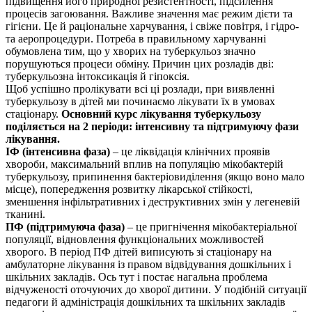
підвищення його природної резистентності, підсилення
процесів загоювання. Важливе значення має режим дієти та
гігієни. Це й раціональне харчування, і свіже повітря, і гідро-
та аеропроцедури. Потреба в правильному харчуванні
обумовлена тим, що у хворих на туберкульоз значно
порушуються процеси обміну. Причин цих розладів дві:
туберкульозна інтоксикація й гіпоксія.
Щоб успішно пролікувати всі ці розлади, при виявленні
туберкульозу в дітей ми починаємо лікувати їх в умовах
стаціонару.
Основний курс лікування туберкульозу
поділяється на 2 періоди: інтенсивну та підтримуючу фази
лікування.
ІФ (інтенсивна фаза)
– це ліквідація клінічних проявів
хвороби, максимальний вплив на популяцію мікобактерій
туберкульозу, припинення бактеріовиділення (якщо воно мало
місце), попередження розвитку лікарської стійкості,
зменшення інфільтративних і деструктивних змін у легеневій
тканині.
ПФ (підтримуюча фаза)
– це пригнічення мікобактеріальної
популяції, відновлення функціональних можливостей
хворого. В період ПФ дітей виписують зі стаціонару на
амбулаторне лікування із правом відвідування дошкільних і
шкільних закладів. Ось тут і постає нагальна проблема
відчуженості оточуючих до хворої дитини. У подібній ситуації
педагоги й адміністрація дошкільних та шкільних закладів