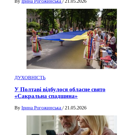
By
Ірина Рогожинська
/
21.05.2026
ДУХОВНІСТЬ
У Полтаві відбулося обласне свято
«Сакральна спадщина»
By
Ірина Рогожинська
/
21.05.2026