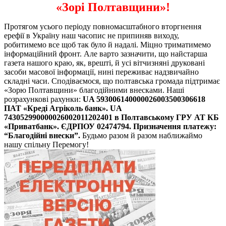
«Зорі Полтавщини»!
Протягом усього періоду повномасштабного вторгнення
ерефії в Україну наш часопис не припиняв виходу,
робитимемо все щоб так було й надалі. Міцно триматимемо
інформаційний фронт. Але варто зазначити, що найстарша
газета нашого краю, як, врешті, й усі вітчизняні друковані
засоби масової інформації, нині переживає надзвичайно
складні часи. Сподіваємося, що полтавська громада підтримає
«Зорю Полтавщини» благодійними внесками. Наші
розрахункові рахунки:
UA 593006140000026003500306618
ПАТ «Креді Агріколь банк».
UA
743052990000026002011202401 в Полтавському ГРУ АТ КБ
«Приватбанк».
ЄДРПОУ 02474794. Призначення платежу:
“Благодійні внески”.
Будьмо разом й разом наближаймо
нашу спільну Перемогу!