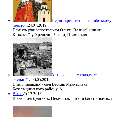
Перша християнка на київському
престолі
24.07.2019
Пам’ять рiвноапостольної Ольги, Великої княгині
Київської, у Хрещеннi Єлени, Православна …
Зазнала на віку голоду, сліз,
окупації…
06.05.2019
Нині я мешкаю у селі Верхня Мануйлівка
Козельщинського району. А …
Вікна
25.12.2017
Вікна – очі будинків. Певно, так писали багато поетів, і
…