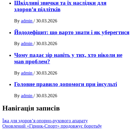
Шкідливі звички та їх наслідки для
здоров’я підлітків
By
admin
/
30.03.2026
Йододефіцит: що варто знати і як уберегтися
By
admin
/
30.03.2026
Чому падає зір навіть у тих, хто ніколи не
мав проблем?
By
admin
/
30.03.2026
Головне правило допомоги при інсульті
By
admin
/
30.03.2026
Навігація записів
Їжа для здоров’я опорно-рухового апарату
Оновлений «Гірник-Спорт» продовжує боротьбу