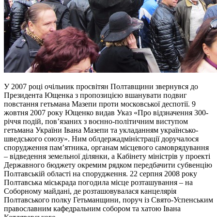
У 2007 році очільник просвітян Полтавщини звернувся до
Президента Ющенка з пропозицією вшанувати подвиг
повстання гетьмана Мазепи проти московської деспотії. 9
жовтня 2007 року Ющенко видав Указ «Про відзначення 300-
річчя подій, пов’язаних з воєнно-політичним виступом
гетьмана України Івана Мазепи та укладанням українсько-
шведського союзу». Ним облдержадміністрації доручалося
спорудження пам’ятника, органам місцевого самоврядування
– відведення земельної ділянки, а Кабінету міністрів у проекті
Державного бюджету окремим рядком передбачити субвенцію
Полтавській області на спорудження. 22 серпня 2008 року
Полтавська міськрада погодила місце розташування – на
Соборному майдані, де розташовувалася канцелярія
Полтавського полку Гетьманщини, поруч із Свято-Успенським
православним кафедральним собором та хатою Івана