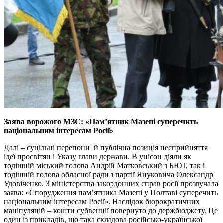
Заява ворожого МЗС: «Пам’ятник Мазепі суперечить
національним інтересам Росії»
Далі – суцільні перепони й публічна позиція несприйняття
ідеї просвітян і Указу глави держави. В унісон діяли як
тодішній міський голова Андрій Матковський з БЮТ, так і
тодішній голова обласної ради з партії Януковича Олександр
Удовіченко. З міністерства закордонних справ росії прозвучала
заява: «Спорудження пам’ятника Мазепі у Полтаві суперечить
національним інтересам Росії». Наслідок бюрократичних
маніпуляцій – кошти субвенції повернуто до держбюджету. Це
один із прикладів, що така складова російсько-української