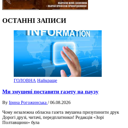
ОСТАННІ ЗАПИСИ
ГОЛОВНА
Найкраще
Ми змушені поставити газету на паузу
By
Ірина Рогожинська
/
06.08.2026
Чому незалежна обласна газета змушена призупинити друк
Дорогі друзі, читачі, передплатники! Редакція «Зорі
Полтавщини» була