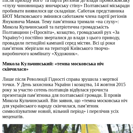
Після приходу його та партії регіонів до влади промосковську
«глуху чиновницьку яничарську стіну» Полтавської міськради
пробивати виявилося ще складніше. Саботаж представника
БЮТ Матковського змінився саботажем члена партії регіонів
Януковича Мамая. Тему пам’ятника тримали «на слуху»:
Микола Кульчинський та патріотична громадськість
Полтавщини («Просвіта», козацтво, громадський рух «За
Україну!») постійно зверталися до влади з цього приводу,
провадили петиційні кампанії серед містян. Всі ці роки
пам’ятник зберігали на території Київського творчо-
виробничого комбінату «Художник».
Микола Кульчинський: «темна московська ніч
скінчилася»
Лише після Революції Гідності справа зрушила з мертвої
точки. У День захисника України і козацтва, 14 жовтня 2015
року за участю сотень полтавців відбулася урочиста
презентація пам’ятника для полтавської громади. Її провів
Микола Кульчинський. Він заявив, що «темна московська ніч
для українського народу скінчилася, пам’ятник
символізуватиме новий, вільний період» і перелічив усіх
меценатів.