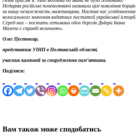
склав прислів’я: «Від Богдана до Івана не було гетьмана!
Недарма російські поневолювачі називали цілі покоління борців
за нашу незалежність мазепинцями. Настав час усвідомлення
колосального значення видатних постатей української історії.
Серед них – постать гетьмана обох берегів Дніпра Івана
Мазепи є справді величною».
Олег Пустовгар,
представник УІНП в Полтавській області,
учасник кампанії за спорудження пам’ятника.
Поділися:
Вам також може сподобатись