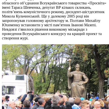
обласного об’єднання Всеукраїнського товариства «Просвіта»
імені Тараса Шевченка, депутат ВР кількох скликань,
політв’язень комуністичного режиму, дисидент-шістдесятник
Микола Кульчинський. Ще у далекому 2005 році він
запропонував головному архітектору м. Полтави Михайлу
Юхименку встановити у місті пам’ятник Іванові Мазепі.
Невдовзі з’явилося рішення виконкому міськради з
проведення Всеукраїнського конкурсу на кращий проект та
створення журі.