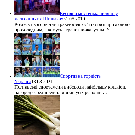
Весняна мистецька повінь у
мальовничих Шишаках
31.05.2019
Комусь цьогорічний травень запам’ятається примхливо-
прохолодним, а комусь і трепетно-жагучим. У …
Спортивна гордість
України
13.08.2021
Полтавські спортсмени вибороли найбільшу кількість
нагород серед представників усіх регіонів …