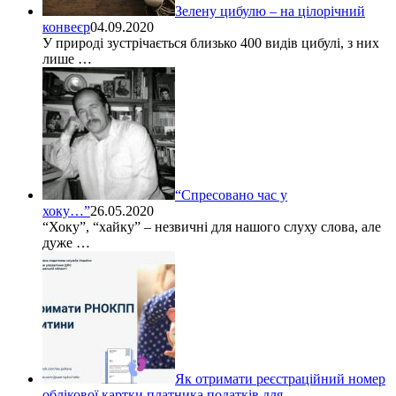
Зелену цибулю – на цілорічний
конвеєр
04.09.2020
У природі зустрічається близько 400 видів цибулі, з них
лише …
“Спресовано час у
хоку…”
26.05.2020
“Хоку”, “хайку” – незвичні для нашого слуху слова, але
дуже …
Як отримати реєстраційний номер
облікової картки платника податків для