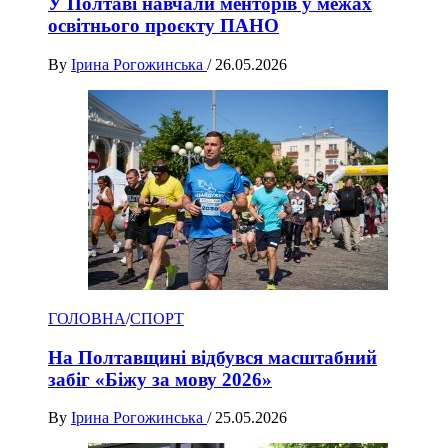
У Полтаві навчали менторів у межах
освітнього проєкту ПАНО
By
Ірина Рогожинська
/
26.05.2026
ГОЛОВНА
/
СПОРТ
На Полтавщині відбувся масштабний
забіг «Біжу за мову 2026»
By
Ірина Рогожинська
/
25.05.2026