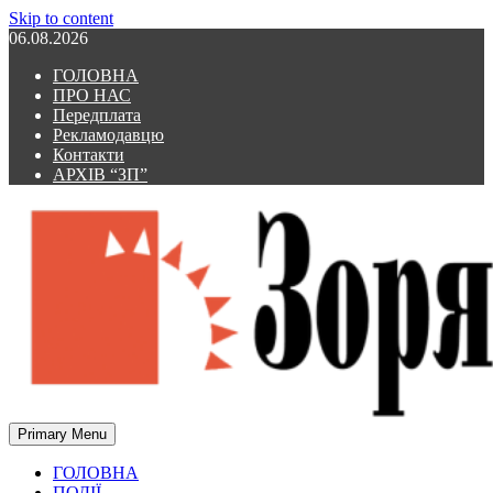
Skip to content
06.08.2026
ГОЛОВНА
ПРО НАС
Передплата
Рекламодавцю
Контакти
АРХІВ “ЗП”
Primary Menu
Зоря Полтавщини
Зоря Полтавщини
ГОЛОВНА
ПОДІЇ