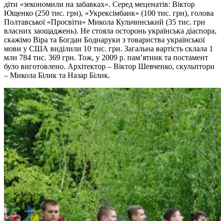
діти «зекономили на забавках». Серед меценатів: Віктор
Ющенко (250 тис. грн), «Укрексімбанк» (100 тис. грн), голова
Полтавської «Просвіти» Микола Кульчинський (35 тис. грн
власних заощаджень). Не стояла осторонь українська діаспора,
скажімо Віра та Богдан Боднаруки з товариства української
мови у США виділили 10 тис. грн. Загальна вартість склала 1
млн 784 тис. 369 грн. Тож, у 2009 р. пам’ятник та постамент
було виготовлено. Архітектор – Віктор Шевченко, скульптори
– Микола Білик та Назар Білик.