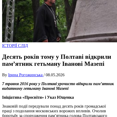
ІСТОРІЇ СЛІД
Десять років тому у Полтаві відкрили
пам’ятник гетьману Іванові Мазепі
By
Ірина Рогожинська
/
08.05.2026
7 травня 2016 року у Полтаві урочисто відкрили пам’ятник
видатному гетьману Іванові Мазепі
Ініціатива «Просвіти» і Указ Ющенка
Знаковій події передували понад десять років громадської
праці з подолання московських ворожих впливів. Очолив
боротьбу за спорудження пам’ятника голова Полтавського