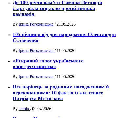
До 100-річчя пам’яті Симона Петлюри
стартувала соцільно-просвітницька
кампанія
By
Ірина Рогожинська
/
21.05.2026
105 річниця від дня народження Олександри
Селюченко
By
Ірина Рогожинська
/
11.05.2026
«Яскравий голос українського
«шістдесятництва»
By
Ірина Рогожинська
/
11.05.2026
Петлюрівець за родинним походженням й
переконаннями: 10 фактів із життєпису
Патріарха Мстислава
By
admin
/
09.04.2026