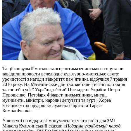
Та ці конвульсії московського, антимазепинського спрута не
завадили провести велелюдне культурно-мистецьке свято:
урочистості з нагоди відкриття пам’ятника відбулися 7 травня
2016 року. На Мазепинське дійство завітали тисячі полтавців
та гостей з усієї України, п’ятий Президент України Петро
Порошенко, Патріарх Філарет, письменники, митці,
музиканти, міністри, народні депутати та гурт «Хореа
козацька» під орудою заслуженого артиста Тараса
Компаніченка.
У виступі на відкритті монумента та у інтерв’ю для ЗМІ
Микола Кульчинський сказав:
«Недарма український народ