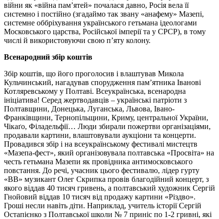
війни як «війна пам’ятей» почалася давно, Росія вела її
системно і постійно (згадаймо так звану «анафему» Мазепі,
системне оббріхування українського гетьмана ідеологами
Московського царства, Російської імперії та у СРСР), в тому
числі й використовуючи свою п’яту колону.
Всенародний збір коштів
Збір коштів, що його проголосив і влаштував Микола
Кульчинський, нагадував спорудження пам’ятника Іванові
Котляревському у Полтаві. Всеукраїнська, всенародна
ініціатива! Серед жертводавців – українські патріоти з
Полтавщини, Донецька, Луганська, Львова, Івано-
Франківщини, Тернопільщини, Криму, центральної України,
Чікаґо, Філадельфії… Люди збирали пожертви організаціями,
продавали картини, влаштовували аукціони та концерти.
Провадився збір і на всеукраїнському фестивалі мистецтв
«Мазепа-фест», який організовувала полтавська «Просвіта» на
честь гетьмана Мазепи як провідника антимосковського
повстання. До речі, учасник цього фестивалю, лідер гурту
«ВВ» музикант Олег Скрипка провів благодійний концерт, з
якого віддав 40 тисяч гривень, а полтавський художник Сергій
Гнойовий віддав 10 тисяч від продажу картини «Різдво».
Гроші несли навіть діти. Наприклад, учитель історії Сергій
Остапієнко з Полтавської школи № 7 приніс по 1-2 гривні, які