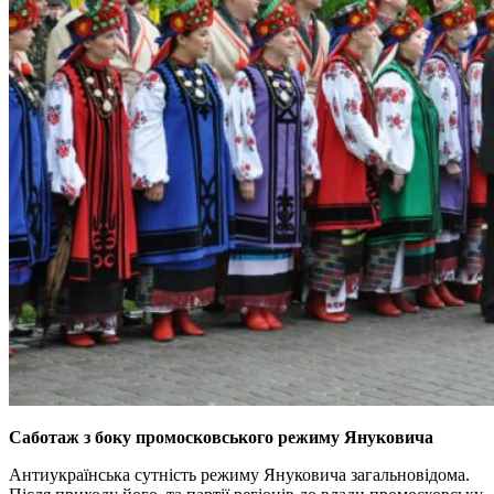
Саботаж з боку промосковського режиму Януковича
Антиукраїнська сутність режиму Януковича загальновідома.