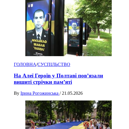
ГОЛОВНА
/
СУСПІЛЬСТВО
На Алеї Героїв у Полтаві пов’язали
вишиті стрічки пам’яті
By
Ірина Рогожинська
/
21.05.2026