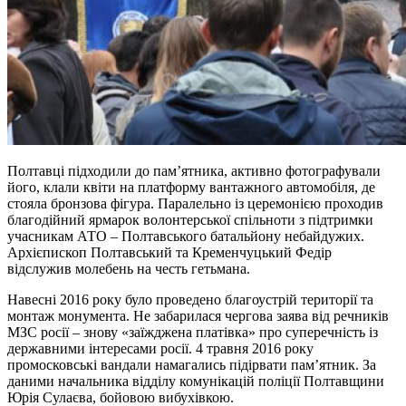
Полтавці підходили до пам’ятника, активно фотографували
його, клали квіти на платформу вантажного автомобіля, де
стояла бронзова фігура. Паралельно із церемонією проходив
благодійний ярмарок волонтерської спільноти з підтримки
учасникам АТО – Полтавського батальйону небайдужих.
Архієпископ Полтавський та Кременчуцький Федір
відслужив молебень на честь гетьмана.
Навесні 2016 року було проведено благоустрій території та
монтаж монумента. Не забарилася чергова заява від речників
МЗС росії – знову «заїжджена платівка» про суперечність із
державними інтересами росії. 4 травня 2016 року
промосковські вандали намагались підірвати пам’ятник. За
даними начальника відділу комунікацій поліції Полтавщини
Юрія Сулаєва, бойовою вибухівкою.