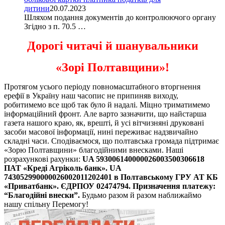
дитини
20.07.2023
Шляхом подання документів до контролюючого органу
Згідно з п. 70.5 …
Дорогі читачі й шанувальники
«Зорі Полтавщини»!
Протягом усього періоду повномасштабного вторгнення
ерефії в Україну наш часопис не припиняв виходу,
робитимемо все щоб так було й надалі. Міцно триматимемо
інформаційний фронт. Але варто зазначити, що найстарша
газета нашого краю, як, врешті, й усі вітчизняні друковані
засоби масової інформації, нині переживає надзвичайно
складні часи. Сподіваємося, що полтавська громада підтримає
«Зорю Полтавщини» благодійними внесками. Наші
розрахункові рахунки:
UA 593006140000026003500306618
ПАТ «Креді Агріколь банк».
UA
743052990000026002011202401 в Полтавському ГРУ АТ КБ
«Приватбанк».
ЄДРПОУ 02474794. Призначення платежу:
“Благодійні внески”.
Будьмо разом й разом наближаймо
нашу спільну Перемогу!