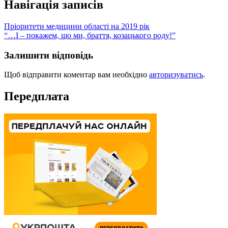
Навігація записів
Пріоритети медицини області на 2019 рік
“…І – покажем, що ми, браття, козацького роду!”
Залишити відповідь
Щоб відправити коментар вам необхідно
авторизуватись
.
Передплата