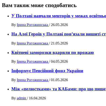
Вам також може сподобатись
У Полтаві навчали менторів у межах освітн
By
Ірина Рогожинська
/
26.05.2026
На Алеї Героїв у Полтаві пов’язали вишиті ст
By
Ірина Рогожинська
/
21.05.2026
Квітневі заморозки вдарили по врожаю
By
Ірина Рогожинська
/
04.05.2026
Інформує Пенсійний фонд України
By
Ірина Рогожинська
/
01.05.2026
Між «пелюстками» та КАБами: про що пише г
By
admin
/
16.04.2026