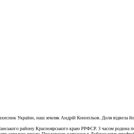
ахисник України, наш земляк Андрій Конопльов. Доля відвела йом
Манського району Красноярського краю РРФСР. 3 часом родина пе
еву середню школу. Продовжив навчання в Лубенському професій