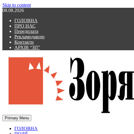
Skip to content
08.08.2026
ГОЛОВНА
ПРО НАС
Передплата
Рекламодавцю
Контакти
АРХІВ “ЗП”
Primary Menu
Зоря Полтавщини
Зоря Полтавщини
ГОЛОВНА
ПОДІЇ