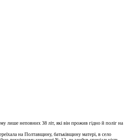
у лише неповних 38 літ, які він прожив гідно й поліг на
реїхала на Полтавщину, батьківщину матері, в село
но-технічному училищі № 12, де здобув спеціальність