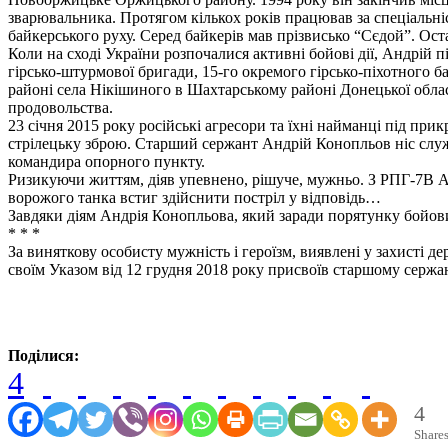
зварювальника. Протягом кількох років працював за спеціальн
байкерського руху. Серед байкерів мав прізвисько “Сєдой”. Ост
Коли на сході України розпочалися активні бойові дії, Андрій 
гірсько-штурмової бригади, 15-го окремого гірсько-піхотного 
районі села Нікішиного в Шахтарському районі Донецької област
продовольства.
23 січня 2015 року російські агресори та їхні найманці під пр
стрілецьку зброю. Старший сержант Андрій Конопльов ніс служб
командира опорного пункту.
Ризикуючи життям, діяв упевнено, рішуче, мужньо. З РПГ-7В Ан
ворожого танка встиг здійснити постріл у відповідь…
Завдяки діям Андрія Конопльова, який заради порятунку бойови
* * *
За виняткову особисту мужність і героїзм, виявлені у захисті д
своїм Указом від 12 грудня 2018 року присвоїв старшому сержа
Поділися:
4
4
Share