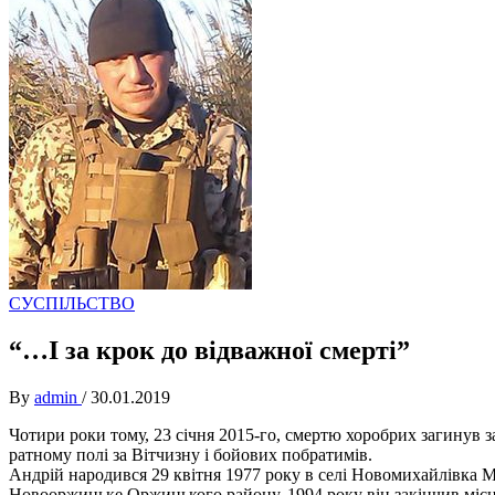
СУСПІЛЬСТВО
“…І за крок до відважної смерті”
By
admin
/
30.01.2019
Чотири роки тому, 23 січня 2015-го, смертю хоробрих загинув з
ратному полі за Вітчизну і бойових побратимів.
Андрій народився 29 квітня 1977 року в селі Новомихайлівка 
Новооржицьке Оржицького району. 1994 року він закінчив місц