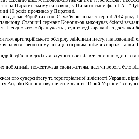
істю на Пирятинському сирзаводі, у Пирятинській філії ПАТ “Лу
анні 10 років проживав у Пирятині.
пішов до лав Збройних сил. Службу розпочав у серпні 2014 року.
батальйону. Старший сержант Конопльов виконував бойові завдан
і. Неодноразово брав участь у супроводі караванів з доставки б
икриттям артилерійського обстрілу здійснили наступ на взводний
у на визначеній йому позиції і першим побачив ворожі танки. Пі
дрій здійснив декілька влучних пострілів та знищив один із тан
х побратимів пожертвував своїм життям, наступ ворога було відб
ержавного суверенітету та територіальної цілісності України, ві
нту Андрію Конопльову почесне звання “Герой України” з вручен
s