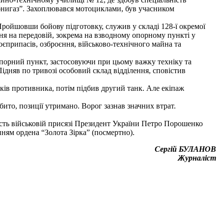
бнигаз”. Захоплювався мотоциклами, був учасником
 Пройшовши бойову підготовку, служив у складі 128-ї окремої
ня на передовій, зокрема на взводному опорному пункті у
оєприпасів, озброєння, військово-технічного майна та
 опорний пункт, застосовуючи при цьому важку техніку та
дняв по тривозі особовий склад відділення, сповістив
ків противника, потім підбив другий танк. Але екіпаж
ито, позиції утримано. Ворог зазнав значних втрат.
рність військовій присязі Президент України Петро Порошенко
ням ордена “Золота Зірка” (посмертно).
Сергій БУЛАНОВ
Журналіст