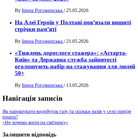
By
Ірина Рогожинська
/
25.05.2026
На Алеї Героїв у Полтаві пов’язали вишиті
стрічки пам’яті
By
Ірина Рогожинська
/
21.05.2026
«Тиждень дорослого стажера»: «Астарта-
Київ» та Державна служба зайнятості
оголошують набір на стажування для людей
50+
By
Ірина Рогожинська
/
13.05.2026
Навігація записів
Як нарощувати видобуток газу та скільки разів у село приїде
пошта?
«Не хочемо жити на смітнику»
Залишити відповідь