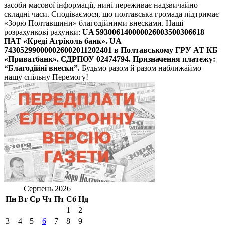
засоби масової інформації, нині переживає надзвичайно
складні часи. Сподіваємося, що полтавська громада підтримає
«Зорю Полтавщини» благодійними внесками. Наші
розрахункові рахунки:
UA 593006140000026003500306618
ПАТ «Креді Агріколь банк».
UA
743052990000026002011202401 в Полтавському ГРУ АТ КБ
«Приватбанк».
ЄДРПОУ 02474794. Призначення платежу:
“Благодійні внески”.
Будьмо разом й разом наближаймо
нашу спільну Перемогу!
Серпень 2026
Пн
Вт
Ср
Чт
Пт
Сб
Нд
1
2
3
4
5
6
7
8
9