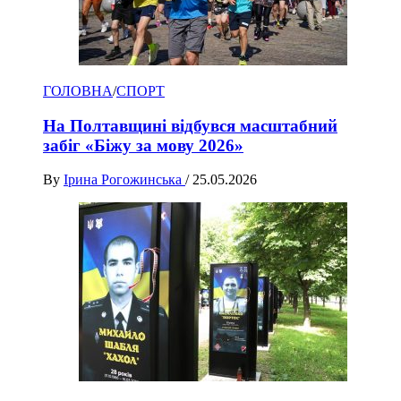
ГОЛОВНА
/
СПОРТ
На Полтавщині відбувся масштабний
забіг «Біжу за мову 2026»
By
Ірина Рогожинська
/
25.05.2026