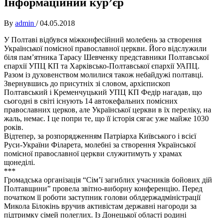
Інформаційний кур’єр
By
admin
/
04.05.2018
У Полтаві відбувся міжконфесійний молебень за створення
Української помісної православної церкви. Його відслужили
біля пам’ятника Тарасу Шевченку представники Полтавської
єпархії УПЦ КП та Харківсько-Полтавської єпархії УАПЦ.
Разом із духовенством молилися також небайдужі полтавці.
Звернувшись до присутніх зі словом, архієпископ
Полтавський і Кременчуцький УПЦ КП Федір нагадав, що
сьогодні в світі існують 14 автокефальних помісних
православних церков, але Української церкви в їх переліку, на
жаль, немає. І це попри те, що її історія сягає уже майже 1030
років.
Відтепер, за розпорядженням Патріарха Київського і всієї
Руси-України Філарета, молебні за створення Української
помісної православної церкви служитимуть у храмах
щонеділі.
***
Громадська організація “Сім’ї загиблих учасників бойових дій
Полтавщини” провела звітно-виборну конференцію. Перед
початком її роботи заступник голови облдержадміністрації
Микола Білокінь вручив активістам державні нагороди за
підтримку сімей полеглих. Із Донецької області родині