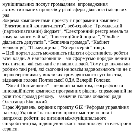
муніципальних послуг громадянам, впровадження
автоматизованих процесів у різні сфери діяльності місцевих
рад.
Зокрема компонентами проекту є програмний комплекс
“Електронний контакт-центр”, веб-сервіси: “Громадський
(партисипативний) бюджет”, “Електронний реєстр земель та
комунального майна”, “Інвестиційний портал”, “On-line
діяльність депутатів”, “Безпечна громада”, “Кабінет
мешканця”, “ІТ-медицина”, “Енергосервіс” тощо.
– Цей портал дасть можливість підняти ефективність роботи
всієї влади. А найголовніше – ми сформуємо порядок денний
тих питань, які сьогодні є у наших людей. Тому що інколи ми
робимо такі речі, які сьогодні не зовсім задовольняють чи не є
першочерговими у викликах громадянського суспільства, –
відзначив голова Полтавської ОДА Валерій Головко.
– “Smart Полтавщина” – перший за змістом, географією та
інноваційністю комплекс програмних рішень, спрямований на
розвиток громад регіону, – зазначив голова обласної ради
Олександр Біленький.
Тарас Журавель, керівник проекту GIZ “Реформа управління
на сході України” наголосив: проект має три основні
напрямки роботи: це питання міжмуніципального
співробітництва, підвищення якості адмінпослуг та електронні
сервіси.