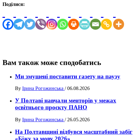
Поділися:
Вам також може сподобатись
Ми змушені поставити газету на паузу
By
Ірина Рогожинська
/
06.08.2026
У Полтаві навчали менторів у межах
освітнього проєкту ПАНО
By
Ірина Рогожинська
/
26.05.2026
На Полтавщині відбувся масштабний забіг
«Біжу за мову 2026»