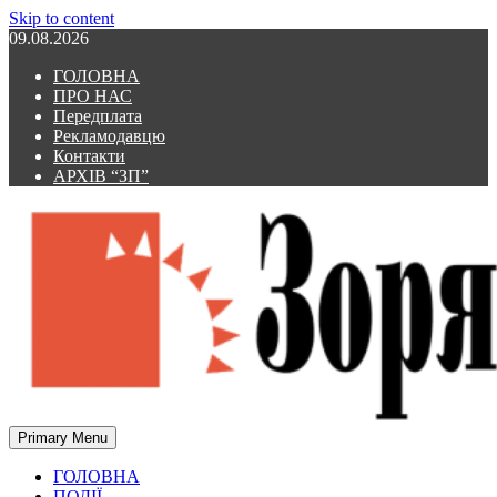
Skip to content
09.08.2026
ГОЛОВНА
ПРО НАС
Передплата
Рекламодавцю
Контакти
АРХІВ “ЗП”
Primary Menu
Зоря Полтавщини
Зоря Полтавщини
ГОЛОВНА
ПОДІЇ