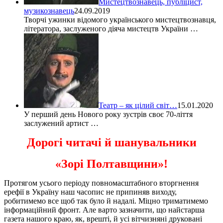
Мистецтвознавець, публіцист,
музикознавець
24.09.2019
Творчі ужинки відомого українського мистецтвознавця,
літератора, заслуженого діяча мистецтв України …
Театр – як цілий світ…
15.01.2020
У перший день Нового року зустрів своє 70-ліття
заслужений артист …
Дорогі читачі й шанувальники
«Зорі Полтавщини»!
Протягом усього періоду повномасштабного вторгнення
ерефії в Україну наш часопис не припиняв виходу,
робитимемо все щоб так було й надалі. Міцно триматимемо
інформаційний фронт. Але варто зазначити, що найстарша
газета нашого краю, як, врешті, й усі вітчизняні друковані