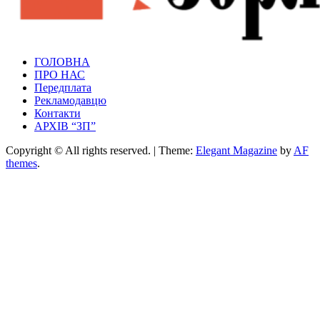
Зоря Полтавщини
ГОЛОВНА
Зоря Полтавщини
ПРО НАС
Передплата
Рекламодавцю
Контакти
АРХІВ “ЗП”
Copyright © All rights reserved.
|
Theme:
Elegant Magazine
by
AF
themes
.