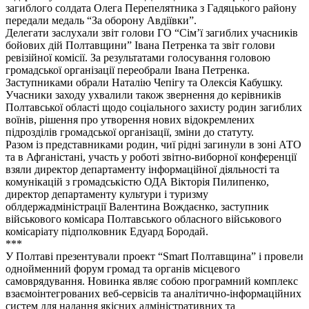
загиблого солдата Олега Перепелятника з Гадяцького району
передали медаль “За оборону Авдіївки”.
Делегати заслухали звіт голови ГО “Сім’ї загиблих учасників
бойових дій Полтавщини” Івана Петренка та звіт голови
ревізійної комісії. За результатами голосування головою
громадської організації переобрали Івана Петренка.
Заступниками обрали Наталію Чепігу та Олексія Кабушку.
Учасники заходу ухвалили також звернення до керівників
Полтавської області щодо соціального захисту родин загиблих
воїнів, рішення про утворення нових відокремлених
підрозділів громадської організації, зміни до статуту.
Разом із представниками родин, чиї рідні загинули в зоні АТО
та в Афганістані, участь у роботі звітно-виборної конференції
взяли директор департаменту інформаційної діяльності та
комунікацій з громадськістю ОДА Вікторія Пилипенко,
директор департаменту культури і туризму
облдержадміністрації Валентина Вождаєнко, заступник
військового комісара Полтавського обласного військового
комісаріату підполковник Едуард Бородай.
***
У Полтаві презентували проект “Smart Полтавщина” і провели
однойменний форум громад та органів місцевого
самоврядування. Новинка являє собою програмний комплекс
взаємоінтегрованих веб-сервісів та аналітично-інформаційних
систем для надання якісних адміністративних та