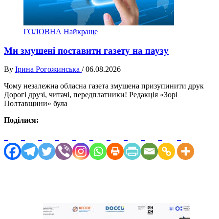
ГОЛОВНА
Найкраще
Ми змушені поставити газету на паузу
By
Ірина Рогожинська
/
06.08.2026
Чому незалежна обласна газета змушена призупинити друк
Дорогі друзі, читачі, передплатники! Редакція «Зорі
Полтавщини» була
Поділися: