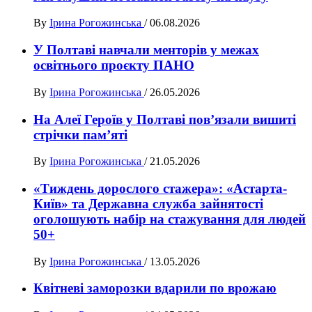
By
Ірина Рогожинська
/
06.08.2026
У Полтаві навчали менторів у межах
освітнього проєкту ПАНО
By
Ірина Рогожинська
/
26.05.2026
На Алеї Героїв у Полтаві пов’язали вишиті
стрічки пам’яті
By
Ірина Рогожинська
/
21.05.2026
«Тиждень дорослого стажера»: «Астарта-
Київ» та Державна служба зайнятості
оголошують набір на стажування для людей
50+
By
Ірина Рогожинська
/
13.05.2026
Квітневі заморозки вдарили по врожаю