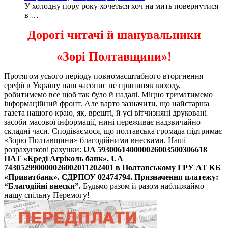
У холодну пору року хочеться хоч на мить повернутися
в …
Дорогі читачі й шанувальники
«Зорі Полтавщини»!
Протягом усього періоду повномасштабного вторгнення
ерефії в Україну наш часопис не припиняв виходу,
робитимемо все щоб так було й надалі. Міцно триматимемо
інформаційний фронт. Але варто зазначити, що найстарша
газета нашого краю, як, врешті, й усі вітчизняні друковані
засоби масової інформації, нині переживає надзвичайно
складні часи. Сподіваємося, що полтавська громада підтримає
«Зорю Полтавщини» благодійними внесками. Наші
розрахункові рахунки:
UA 593006140000026003500306618
ПАТ «Креді Агріколь банк».
UA
743052990000026002011202401 в Полтавському ГРУ АТ КБ
«Приватбанк».
ЄДРПОУ 02474794. Призначення платежу:
“Благодійні внески”.
Будьмо разом й разом наближаймо
нашу спільну Перемогу!