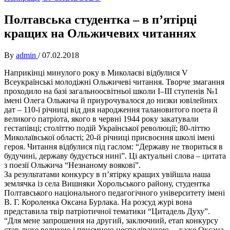
Полтавська студентка – в п’ятірці
кращих на Ольжичевих читаннях
By
admin
/
07.02.2018
Наприкінці минулого року в Миколаєві відбулися V
Всеукраїнські молодіжні Ольжичеві читання. Творче змагання
проходило на базі загальноосвітньої школи І–ІІІ ступенів №1
імені Олега Ольжича й приурочувалося до низки ювілейних
дат – 110-ї річниці від дня народження талановитого поета й
великого патріота, якого в червні 1944 року закатували
гестапівці; століттю подій Української революції; 80-літтю
Миколаївської області; 20-й річниці присвоєння школі імені
героя. Читання відбулися під гаслом: “Державу не твориться в
будучині, державу будується нині”. Ці актуальні слова – цитата
з поезії Ольжича “Незнаному воякові”.
За результатами конкурсу в п’ятірку кращих увійшла наша
землячка із села Вишняки Хорольського району, студентка
Полтавського національного педагогічного університету імені
В. Г. Короленка Оксана Бурлака. На розсуд журі вона
представила твір патріотичної тематики “Цитадель Духу”.
“Для мене запрошення на другий, заключний, етап конкурсу
став дуже великою і приємною несподіванкою, – каже Оксана.