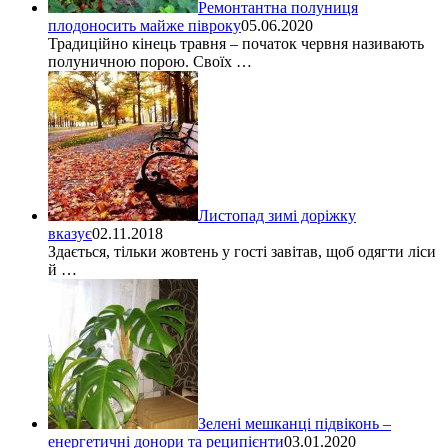
Ремонтантна полуниця
плодоносить майже півроку
05.06.2020
Традиційно кінець травня – початок червня називають
полуничною порою. Своїх …
Листопад зимі доріжку
вказує
02.11.2018
Здається, тільки жовтень у гості завітав, щоб одягти ліси
й …
Зелені мешканці підвіконь –
енергетичні донори та реципієнти
03.01.2020