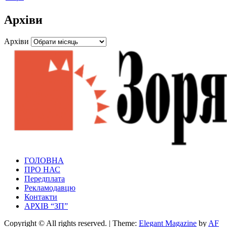
Архіви
Архіви
Зоря Полтавщини
ГОЛОВНА
Зоря Полтавщини
ПРО НАС
Передплата
Рекламодавцю
Контакти
АРХІВ “ЗП”
Copyright © All rights reserved.
|
Theme:
Elegant Magazine
by
AF