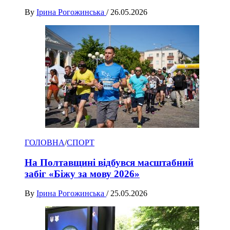
By
Ірина Рогожинська
/
26.05.2026
ГОЛОВНА
/
СПОРТ
На Полтавщині відбувся масштабний
забіг «Біжу за мову 2026»
By
Ірина Рогожинська
/
25.05.2026