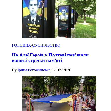
ГОЛОВНА
/
СУСПІЛЬСТВО
На Алеї Героїв у Полтаві пов’язали
вишиті стрічки пам’яті
By
Ірина Рогожинська
/
21.05.2026