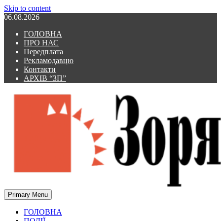
Skip to content
06.08.2026
ГОЛОВНА
ПРО НАС
Передплата
Рекламодавцю
Контакти
АРХІВ “ЗП”
Primary Menu
Зоря Полтавщини
Зоря Полтавщини
ГОЛОВНА
ПОДІЇ