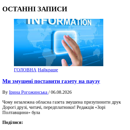
ОСТАННІ ЗАПИСИ
ГОЛОВНА
Найкраще
Ми змушені поставити газету на паузу
By
Ірина Рогожинська
/
06.08.2026
Чому незалежна обласна газета змушена призупинити друк
Дорогі друзі, читачі, передплатники! Редакція «Зорі
Полтавщини» була
Поділися: