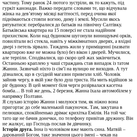
частину. Тому ранок 24 лютого зустріли, як то кажуть, під
гуркіт канонади. Важко передати словами те, що відчувала
жінка на дев’ятому місяці вагітності, перед очима якої
піднімаються стовпи вогню, диму і землі. Мусили якось
рятуватися: перебралися до батьків на північну Салтівку.
Батьківська квартира на 15 поверсі не стала надійним
прихистком. Коли над будинком шугонули винищувачі орків,
повилітали всі стекла, навіть у міжкімнатних дверях, а вхідні
двері з петель зірвало. Тиждень жили у приміщенні (назвати
квартирою вже не можна було) без вікон і дверей. Мучилися,
але терпіли. Сподівалися, що скоро цей жах закінчиться.
Останньою краплею у чаші страждань став випадок із татом
Жанни. Зазвичай ніхто із сім’ї на вулицю не виходив. А тут
дізналися, що в сусідній магазин привезли хліб. Чоловік
зайняв чергу, в якій уже було душ триста. На мить відійшов за
ріг будинку. В цей момент біля черги розірвалася касетна
бомба… В той же день, 2 березня, Жанна їхала автомобілем у
напрямку Полтави.
Я слухаю історію Жанни і милуюся тим, як ніжно вона
пригортає до себе маленький пакуночок. Там, закутана в
пелюшки, спокійненько дрімає крихітка Емілія. На той час
тато ще не бачив донечки, по телефону привітав дружину. Він
не жалкує, що Господь послав їм дівчинку.
Історія друга.
Інна із чоловіком вже мають сина. Матвій –
дарований Богом, таке значення цього імені – чекав на