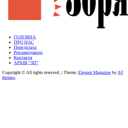
Зоря Полтавщини
ГОЛОВНА
Зоря Полтавщини
ПРО НАС
Передплата
Рекламодавцю
Контакти
АРХІВ “ЗП”
Copyright © All rights reserved.
|
Theme:
Elegant Magazine
by
AF
themes
.