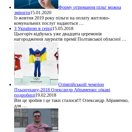
Форму отримання пільг можна
змінити
15.01.2020
Із жовтня 2019 року пільги на оплату житлово-
комунальних послуг надаються …
З Україною в серці
15.05.2018
Цьогоріч відбулась уже двадцята церемонія
нагородження лауреатів премії Полтавської обласної …
Олімпійський чемпіон
Пхьончхану-2018 Олександр Абраменко: цікаві
подробиці
19.02.2018
Він це зробив і це таки сталося!!! Олександр Абраменко,
для …