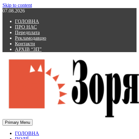
Skip to content
07.08.2026
ГОЛОВНА
ПРО НАС
Передплата
Рекламодавцю
Контакти
АРХІВ “ЗП”
Primary Menu
Зоря Полтавщини
Зоря Полтавщини
ГОЛОВНА
ПОДІЇ