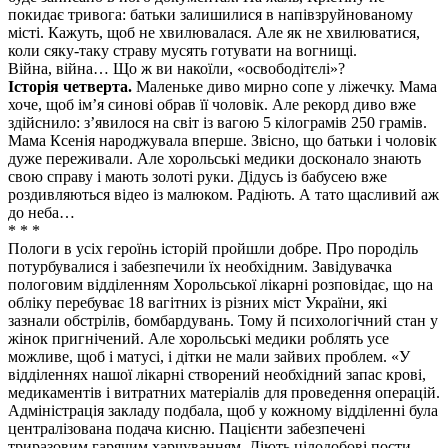
покидає тривога: батьки залишилися в напівзруйнованому
місті. Кажуть, щоб не хвилювалася. Але як не хвилюватися,
коли сяку-таку страву мусять готувати на вогнищі.
Війна, війна… Що ж ви накоїли, «освободітєлі»?
Історія четверта.
Маленьке диво мирно сопе у ліжечку. Мама
хоче, щоб ім’я синові обрав її чоловік. Але рекорд диво вже
здійснило: з’явилося на світ із вагою 5 кілограмів 250 грамів.
Мама Ксенія народжувала вперше. Звісно, що батьки і чоловік
дуже переживали. Але хорольські медики досконало знають
свою справу і мають золоті руки. Дідусь із бабусею вже
роздивляються відео із малюком. Радіють. А тато щасливий аж
до неба…
* * *
Пологи в усіх героїнь історій пройшли добре. Про породіль
потурбувалися і забезпечили їх необхідним. Завідувачка
пологовим відділенням Хорольської лікарні розповідає, що на
обліку перебуває 18 вагітних із різних міст України, які
зазнали обстрілів, бомбардувань. Тому й психологічний стан у
жінок пригнічений. Але хорольські медики роблять усе
можливе, щоб і матусі, і дітки не мали зайвих проблем. «У
відділеннях нашої лікарні створений необхідний запас крові,
медикаментів і витратних матеріалів для проведення операцій.
Адміністрація закладу подбала, щоб у кожному відділенні була
централізована подача кисню. Пацієнти забезпечені
триразовим гарячим харчуванням. Діють цілодобові пости