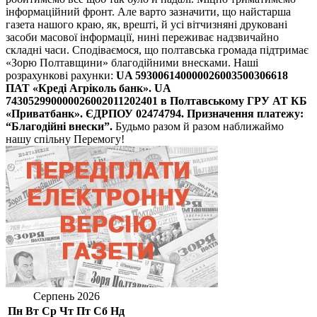
інформаційний фронт. Але варто зазначити, що найстарша
газета нашого краю, як, врешті, й усі вітчизняні друковані
засоби масової інформації, нині переживає надзвичайно
складні часи. Сподіваємося, що полтавська громада підтримає
«Зорю Полтавщини» благодійними внесками. Наші
розрахункові рахунки:
UA 593006140000026003500306618
ПАТ «Креді Агріколь банк».
UA
743052990000026002011202401 в Полтавському ГРУ АТ КБ
«Приватбанк».
ЄДРПОУ 02474794. Призначення платежу:
“Благодійні внески”.
Будьмо разом й разом наближаймо
нашу спільну Перемогу!
Серпень 2026
Пн
Вт
Ср
Чт
Пт
Сб
Нд