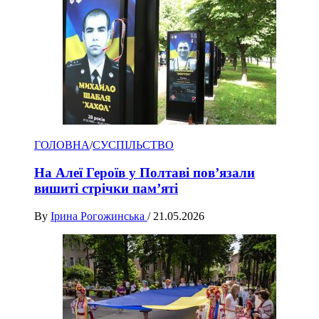
ГОЛОВНА
/
СУСПІЛЬСТВО
На Алеї Героїв у Полтаві пов’язали
вишиті стрічки пам’яті
By
Ірина Рогожинська
/
21.05.2026