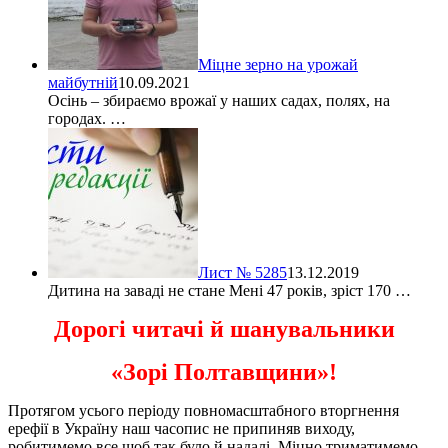
Міцне зерно на урожай
майбутній
10.09.2021
Осінь – збираємо врожаї у наших садах, полях, на
городах. …
Лист № 5285
13.12.2019
Дитина на заваді не стане Мені 47 років, зріст 170 …
Дорогі читачі й шанувальники
«Зорі Полтавщини»!
Протягом усього періоду повномасштабного вторгнення
ерефії в Україну наш часопис не припиняв виходу,
робитимемо все щоб так було й надалі. Міцно триматимемо