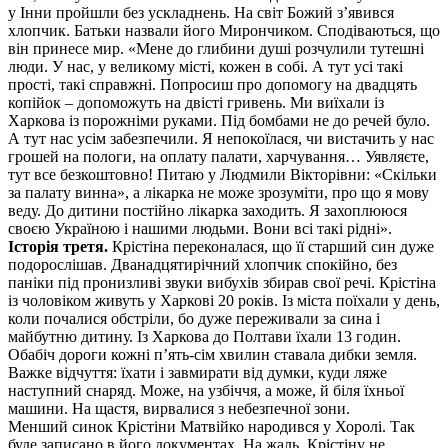
у Інни пройшли без ускладнень. На світ Божий з’явився
хлопчик. Батьки назвали його Мирончиком. Сподіваються, що
він принесе мир. «Мене до глибини душі розчулили тутешні
люди. У нас, у великому місті, кожен в собі. А тут усі такі
прості, такі справжні. Попросиш про допомогу на двадцять
копійок – допоможуть на двісті гривень. Ми виїхали із
Харкова із порожніми руками. Під бомбами не до речей було.
А тут нас усім забезпечили. Я непокоїлася, чи вистачить у нас
грошей на пологи, на оплату палати, харчування… Уявляєте,
тут все безкоштовно! Питаю у Людмили Вікторівни: «Скільки
за палату винна», а лікарка не може зрозуміти, про що я мову
веду. До дитини постійно лікарка заходить. Я захоплююся
своєю Україною і нашими людьми. Вони всі такі рідні».
Історія третя.
Крістіна переконалася, що її старший син дуже
подорослішав. Дванадцятирічний хлопчик спокійно, без
паніки під пронизливі звуки вибухів збирав свої речі. Крістіна
із чоловіком живуть у Харкові 20 років. Із міста поїхали у день,
коли почалися обстріли, бо дуже переживали за сина і
майбутню дитину. Із Харкова до Полтави їхали 13 годин.
Обабіч дороги кожні п’ять-сім хвилин ставала дибки земля.
Важке відчуття: їхати і завмирати від думки, куди ляже
наступний снаряд. Може, на узбіччя, а може, й біля їхньої
машини. На щастя, вирвалися з небезпечної зони.
Менший синок Крістіни Матвійко народився у Хоролі. Так
буде записано в його документах. На жаль, Крістіну не