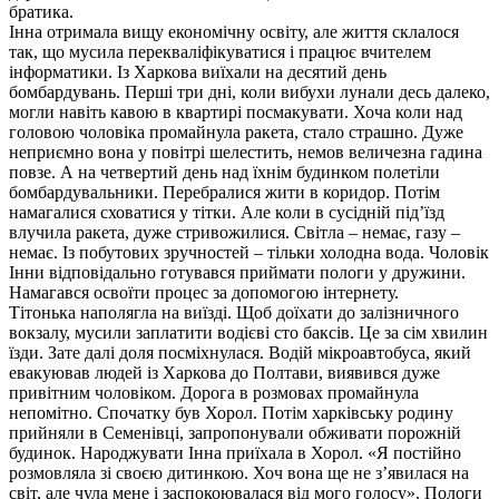
братика.
Інна отримала вищу економічну освіту, але життя склалося
так, що мусила перекваліфікуватися і працює вчителем
інформатики. Із Харкова виїхали на десятий день
бомбардувань. Перші три дні, коли вибухи лунали десь далеко,
могли навіть кавою в квартирі посмакувати. Хоча коли над
головою чоловіка промайнула ракета, стало страшно. Дуже
неприємно вона у повітрі шелестить, немов величезна гадина
повзе. А на четвертий день над їхнім будинком полетіли
бомбардувальники. Перебралися жити в коридор. Потім
намагалися сховатися у тітки. Але коли в сусідній під’їзд
влучила ракета, дуже стривожилися. Світла – немає, газу –
немає. Із побутових зручностей – тільки холодна вода. Чоловік
Інни відповідально готувався приймати пологи у дружини.
Намагався освоїти процес за допомогою інтернету.
Тітонька наполягла на виїзді. Щоб доїхати до залізничного
вокзалу, мусили заплатити водієві сто баксів. Це за сім хвилин
їзди. Зате далі доля посміхнулася. Водій мікроавтобуса, який
евакуював людей із Харкова до Полтави, виявився дуже
привітним чоловіком. Дорога в розмовах промайнула
непомітно. Спочатку був Хорол. Потім харківську родину
прийняли в Семенівці, запропонували обживати порожній
будинок. Народжувати Інна приїхала в Хорол. «Я постійно
розмовляла зі своєю дитинкою. Хоч вона ще не з’явилася на
світ, але чула мене і заспокоювалася від мого голосу». Пологи