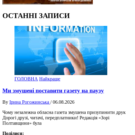
ОСТАННІ ЗАПИСИ
ГОЛОВНА
Найкраще
Ми змушені поставити газету на паузу
By
Ірина Рогожинська
/
06.08.2026
Чому незалежна обласна газета змушена призупинити друк
Дорогі друзі, читачі, передплатники! Редакція «Зорі
Полтавщини» була
Поділися: