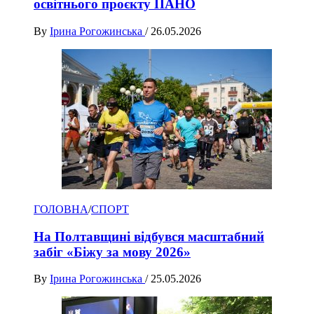
освітнього проєкту ПАНО
By
Ірина Рогожинська
/
26.05.2026
ГОЛОВНА
/
СПОРТ
На Полтавщині відбувся масштабний
забіг «Біжу за мову 2026»
By
Ірина Рогожинська
/
25.05.2026