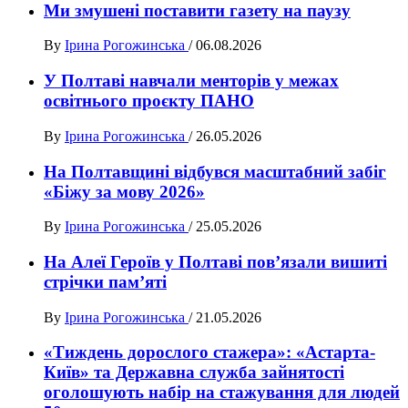
Ми змушені поставити газету на паузу
By
Ірина Рогожинська
/
06.08.2026
У Полтаві навчали менторів у межах
освітнього проєкту ПАНО
By
Ірина Рогожинська
/
26.05.2026
На Полтавщині відбувся масштабний забіг
«Біжу за мову 2026»
By
Ірина Рогожинська
/
25.05.2026
На Алеї Героїв у Полтаві пов’язали вишиті
стрічки пам’яті
By
Ірина Рогожинська
/
21.05.2026
«Тиждень дорослого стажера»: «Астарта-
Київ» та Державна служба зайнятості
оголошують набір на стажування для людей