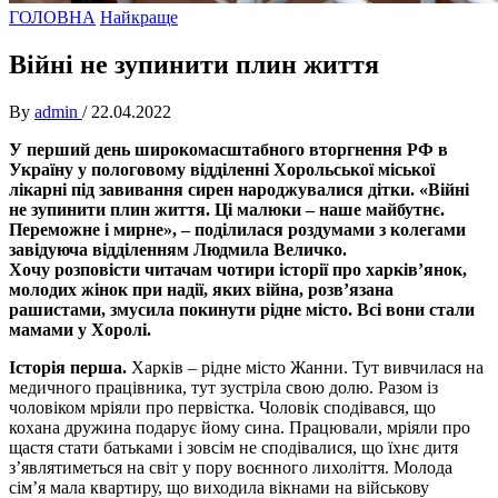
ГОЛОВНА
Найкраще
Війні не зупинити плин життя
By
admin
/
22.04.2022
У перший день широкомасштабного вторгнення РФ в
Україну у пологовому відділенні Хорольської міської
лікарні під завивання сирен народжувалися дітки. «Війні
не зупинити плин життя. Ці малюки – наше майбутнє.
Переможне і мирне», – поділилася роздумами з колегами
завідуюча відділенням Людмила Величко.
Хочу розповісти читачам чотири історії про харків’янок,
молодих жінок при надії, яких війна, розв’язана
рашистами, змусила покинути рідне місто. Всі вони стали
мамами у Хоролі.
Історія перша.
Харків – рідне місто Жанни. Тут вивчилася на
медичного працівника, тут зустріла свою долю. Разом із
чоловіком мріяли про первістка. Чоловік сподівався, що
кохана дружина подарує йому сина. Працювали, мріяли про
щастя стати батьками і зовсім не сподівалися, що їхнє дитя
з’являтиметься на світ у пору воєнного лихоліття. Молода
сім’я мала квартиру, що виходила вікнами на військову