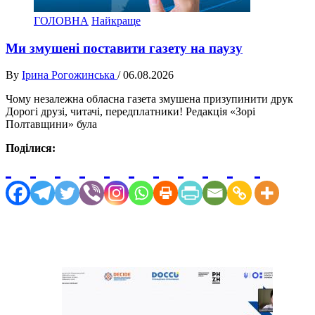
ГОЛОВНА
Найкраще
Ми змушені поставити газету на паузу
By
Ірина Рогожинська
/
06.08.2026
Чому незалежна обласна газета змушена призупинити друк
Дорогі друзі, читачі, передплатники! Редакція «Зорі
Полтавщини» була
Поділися: