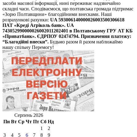
засоби масової інформації, нині переживає надзвичайно
складні часи. Сподіваємося, що полтавська громада підтримає
«Зорю Полтавщини» благодійними внесками. Наші
розрахункові рахунки:
UA 593006140000026003500306618
ПАТ «Креді Агріколь банк».
UA
743052990000026002011202401 в Полтавському ГРУ АТ КБ
«Приватбанк».
ЄДРПОУ 02474794. Призначення платежу:
“Благодійні внески”.
Будьмо разом й разом наближаймо
нашу спільну Перемогу!
Серпень 2026
Пн
Вт
Ср
Чт
Пт
Сб
Нд
1
2
3
4
5
6
7
8
9