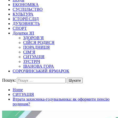
ЕКОНОМІКА
СУСПІЛЬСТВО
КУЛЬТУРА
ІСТОРІЇ СЛІД
ДУХОВНІСТЬ
СПОРТ
Додатки ЗП
ЗДОРОВ’Я
СІЙСЯ РОДИСЯ
ПОРАДНИЦЯ
СІМ’Я
СИТУАЦІЯ
ЗУСТРІЧ
ІВАНОВА ГОРА
СОРОЧИНСЬКИЙ ЯРМАРОК
Пошук:
Home
СИТУАЦІЯ
Втрата захисника-годувальника: як оформити пенсію
родинам?