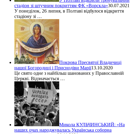
У Полтаві відкрили тренувальний
стадіон зі штучним покриттям ФК «Ворскла»
30.07.2021
У понеділок, 26 липня, в Полтаві відбулося відкриття
стадіону зі …
Покрова Пресвятої Владичиці
нашої Богородиці і Приснодіви Марії
13.10.2020
Це свято одне з найбільш шанованих у Православній
Церкві. Відзначається …
Микола КУЛЬЧИНСЬКИЙ: «На
наших очах народжувалась Українська соборна