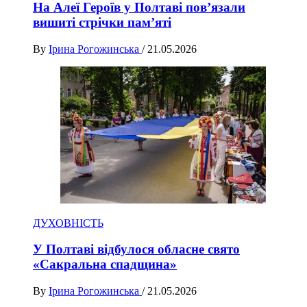
На Алеї Героїв у Полтаві пов’язали
вишиті стрічки пам’яті
By
Ірина Рогожинська
/
21.05.2026
ДУХОВНІСТЬ
У Полтаві відбулося обласне свято
«Сакральна спадщина»
By
Ірина Рогожинська
/
21.05.2026