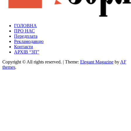
Зоря Полтавщини
ГОЛОВНА
Зоря Полтавщини
ПРО НАС
Передплата
Рекламодавцю
Контакти
АРХІВ “ЗП”
Copyright © All rights reserved.
|
Theme:
Elegant Magazine
by
AF
themes
.