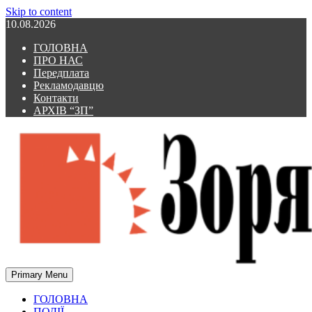
Skip to content
10.08.2026
ГОЛОВНА
ПРО НАС
Передплата
Рекламодавцю
Контакти
АРХІВ “ЗП”
Primary Menu
Зоря Полтавщини
Зоря Полтавщини
ГОЛОВНА
ПОДІЇ