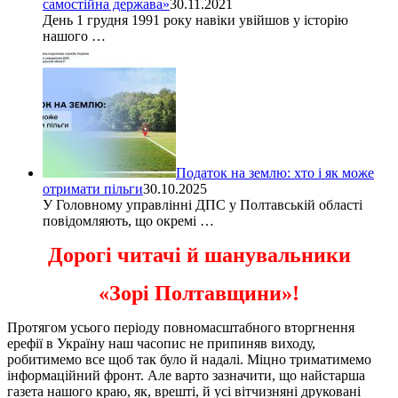
самостійна держава»
30.11.2021
День 1 грудня 1991 року навіки увійшов у історію
нашого …
Податок на землю: хто і як може
отримати пільги
30.10.2025
У Головному управлінні ДПС у Полтавській області
повідомляють, що окремі …
Дорогі читачі й шанувальники
«Зорі Полтавщини»!
Протягом усього періоду повномасштабного вторгнення
ерефії в Україну наш часопис не припиняв виходу,
робитимемо все щоб так було й надалі. Міцно триматимемо
інформаційний фронт. Але варто зазначити, що найстарша
газета нашого краю, як, врешті, й усі вітчизняні друковані