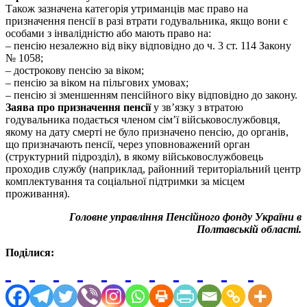
Також зазначена категорія утриманців має право на
призначення пенсії в разі втрати годувальника, якщо вони є
особами з інвалідністю або мають право на:
– пенсію незалежно від віку відповідно до ч. 3 ст. 114 Закону
№ 1058;
– дострокову пенсію за віком;
– пенсію за віком на пільгових умовах;
– пенсію зі зменшенням пенсійного віку відповідно до закону.
Заява про призначення пенсії
у зв’язку з втратою
годувальника подається членом сім’ї військовослужбовця,
якому на дату смерті не було призначено пенсію, до органів,
що призначають пенсії, через уповноважений орган
(структурний підрозділ), в якому військовослужбовець
проходив службу (наприклад, районний територіальний центр
комплектування та соціальної підтримки за місцем
проживання).
Головне управління Пенсійного фонду України в
Полтавській області.
Поділися: