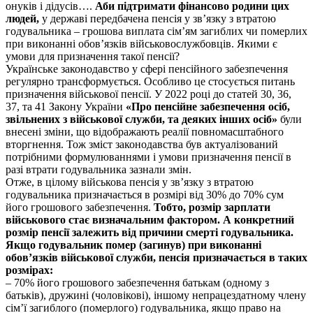
онуків і дідусів….
Аби підтримати фінансово родини цих
людей,
у державі передбачена пенсія у зв’язку з втратою
годувальника – грошова виплата сім’ям загиблих чи померлих
при виконанні обов’язків військовослужбовців. Якими є
умови для призначення такої пенсії?
Українське законодавство у сфері пенсійного забезпечення
регулярно трансформується. Особливо це стосується питань
призначення військової пенсії. У 2022 році до статей 30, 36,
37, та 41 Закону України
«Про пенсійне забезпечення осіб,
звільнених з військової служби, та деяких інших осіб»
були
внесені зміни, що відображають реалії повномасштабного
вторгнення. Тож зміст законодавства був актуалізований
потрібними формулюваннями і умови призначення пенсії в
разі втрати годувальника зазнали змін.
Отже, в цілому військова пенсія у зв’язку з втратою
годувальника призначається в розмірі від 30% до 70% сум
його грошового забезпечення.
Тобто, розмір зарплати
військового стає визначальним фактором. А конкретний
розмір пенсії залежить від причини смерті годувальника.
Якщо годувальник помер (загинув) при виконанні
обов’язків військової служби, пенсія призначається в таких
розмірах:
– 70% його грошового забезпечення батькам (одному з
батьків), дружині (чоловікові), іншому непрацездатному члену
сім’ї загиблого (померлого) годувальника, якщо право на