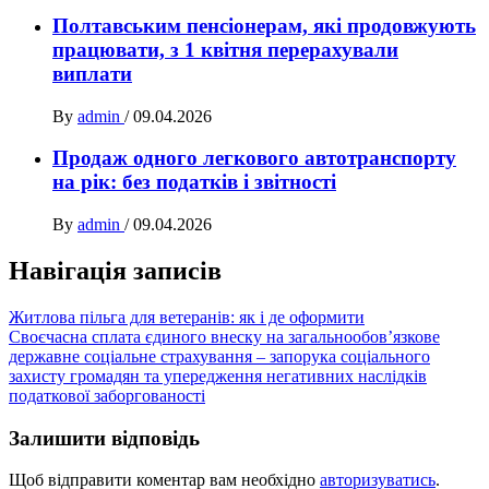
Полтавським пенсіонерам, які продовжують
працювати, з 1 квітня перерахували
виплати
By
admin
/
09.04.2026
Продаж одного легкового автотранспорту
на рік: без податків і звітності
By
admin
/
09.04.2026
Навігація записів
Житлова пільга для ветеранів: як і де оформити
Своєчасна сплата єдиного внеску на загальнообов’язкове
державне соціальне страхування – запорука соціального
захисту громадян та упередження негативних наслідків
податкової заборгованості
Залишити відповідь
Щоб відправити коментар вам необхідно
авторизуватись
.