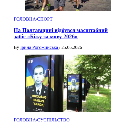
ГОЛОВНА
/
СПОРТ
На Полтавщині відбувся масштабний
забіг «Біжу за мову 2026»
By
Ірина Рогожинська
/
25.05.2026
ГОЛОВНА
/
СУСПІЛЬСТВО