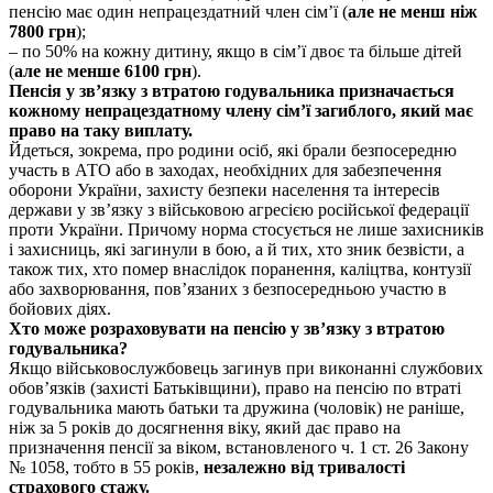
пенсію має один непрацездатний член сім’ї (
але не менш ніж
7800 грн
);
– по 50% на кожну дитину, якщо в сім’ї двоє та більше дітей
(
але не менше 6100 грн
).
Пенсія у зв’язку з втратою годувальника призначається
кожному непрацездатному члену сім’ї загиблого, який має
право на таку виплату.
Йдеться, зокрема, про родини осіб, які брали безпосередню
участь в АТО або в заходах, необхідних для забезпечення
оборони України, захисту безпеки населення та інтересів
держави у зв’язку з військовою агресією російської федерації
проти України. Причому норма стосується не лише захисників
і захисниць, які загинули в бою, а й тих, хто зник безвісти, а
також тих, хто помер внаслідок поранення, каліцтва, контузії
або захворювання, пов’язаних з безпосередньою участю в
бойових діях.
Хто може розраховувати на пенсію у зв’язку з втратою
годувальника?
Якщо військовослужбовець загинув при виконанні службових
обов’язків (захисті Батьківщини), право на пенсію по втраті
годувальника мають батьки та дружина (чоловік) не раніше,
ніж за 5 років до досягнення віку, який дає право на
призначення пенсії за віком, встановленого ч. 1 ст. 26 Закону
№ 1058, тобто в 55 років,
незалежно від тривалості
страхового стажу.